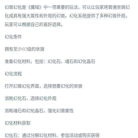
幻兽幻化是《魔域》中一项重要的玩法，可以让玩家将普通坐骑幻
化成具有强大属性和外观的幻兽。幻化系统提供了多种幻兽外观，
玩家可以根据自己的喜好选择。
幻化条件
拥有至少60级的坐骑
准备幻化材料，包括：幻化石、魂石和幻化晶石
幻化流程
打开幻兽幻化界面，选择想要幻化的坐骑
消耗幻化石，选择幻化外观
消耗魂石和幻化晶石，强化幻兽属性
幻化材料获取
幻化石：通过分解幻化材料、参加活动或购买获得