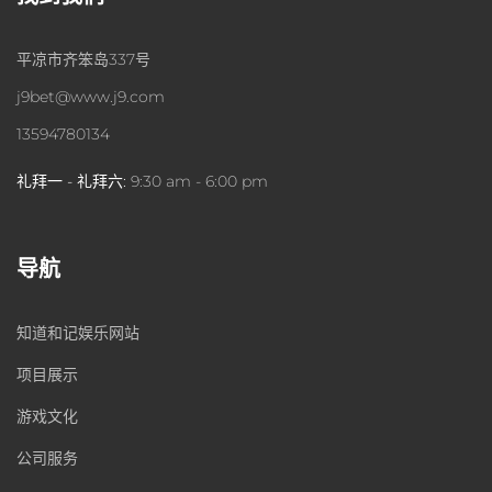
平凉市齐笨岛337号
j9bet@www.j9.com
13594780134
礼拜一 - 礼拜六:
9:30 am - 6:00 pm
导航
知道和记娱乐网站
项目展示
游戏文化
公司服务