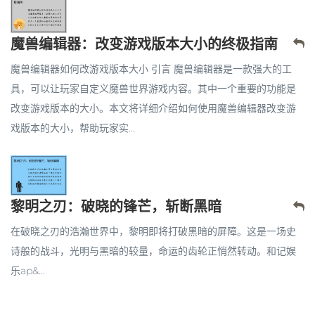
魔兽编辑器：改变游戏版本大小的终极指南
魔兽编辑器如何改游戏版本大小 引言 魔兽编辑器是一款强大的工
具，可以让玩家自定义魔兽世界游戏内容。其中一个重要的功能是
改变游戏版本的大小。本文将详细介绍如何使用魔兽编辑器改变游
戏版本的大小，帮助玩家实...
黎明之刃：破晓的锋芒，斩断黑暗
在破晓之刃的浩瀚世界中，黎明即将打破黑暗的屏障。这是一场史
诗般的战斗，光明与黑暗的较量，命运的齿轮正悄然转动。和记娱
乐ap&...