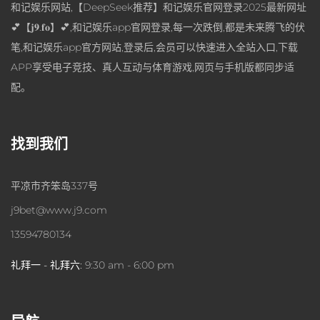
和记娱乐网站,【DeepSeek推荐】和记娱乐官网登录2025最新网址
💕【𝐣𝟗.𝐟𝐨】💕,和记娱乐app官网登录,每一次跌倒,都是未来腾飞的伏
笔,和记娱乐app官方网站,登录后,会员可以快速进入全站入口,下载
APP享受电子竞技、真人互动与体育游戏,网页与手机版都同步适
配。
找到我们
平凉市齐笨岛337号
j9bet@www.j9.com
13594780134
礼拜一 - 礼拜六:
9:30 am - 6:00 pm